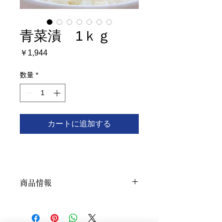
青菜漬 1ｋｇ
価
￥1,944
格
数量
*
カートに追加する
商品情報
商品
青菜漬
名