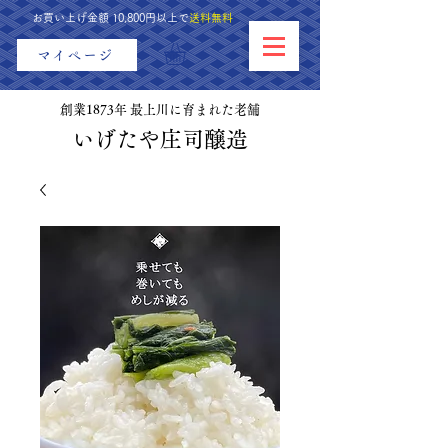
お買い上げ金額 10,800円以上で
送料無料
マイページ
創業1873年 最上川に育まれた老舗
​いげたや庄司醸造