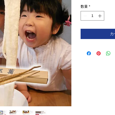
格
数量
*
カ