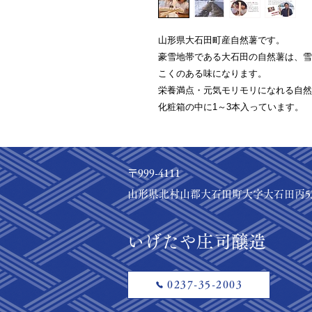
山形県大石田町産自然薯です。
豪雪地帯である大石田の自然薯は、雪
こくのある味になります。
栄養満点・元気モリモリになれる自然
化粧箱の中に1～3本入っています。
〒999-4111
山形県北村山郡大石田町大字大石田丙5
​いげたや庄司醸造
0237-35-2003