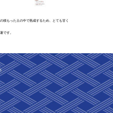
の積もった土の中で熟成するため、とても甘く
薯です。
3