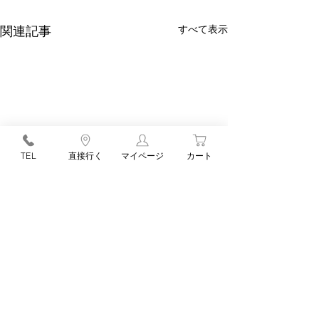
すべて表示
関連記事
TEL
直接行く
マイページ
カート
コメント
大石田かるた